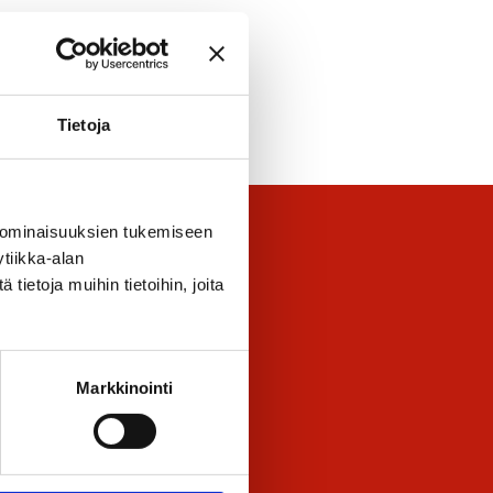
Tietoja
 ominaisuuksien tukemiseen
tiikka-alan
ietoja muihin tietoihin, joita
 leipomotuotteista. Gallerian
avat todistetusti
Markkinointi