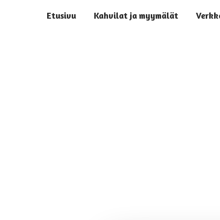
Skip
Etusivu
Kahvilat ja myymälät
Verkk
to
content