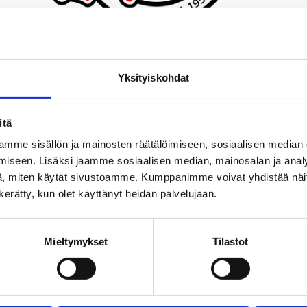
Yksityiskohdat
itä
mme sisällön ja mainosten räätälöimiseen, sosiaalisen median
ia
iseen. Lisäksi jaamme sosiaalisen median, mainosalan ja analy
, miten käytät sivustoamme. Kumppanimme voivat yhdistää näitä t
n kerätty, kun olet käyttänyt heidän palvelujaan.
t kuvia herkullisista kakuistamme, sekä muista tuoreista
tkalle viihtyisiin kahviloihimme. Varoitus: kuvat aiheutt
Mieltymykset
Tilastot
ää, joten tervetuloa kahvilaamme nauttimaan!