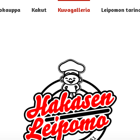
okauppa
Kakut
Kuvagalleria
Leipomon tarin