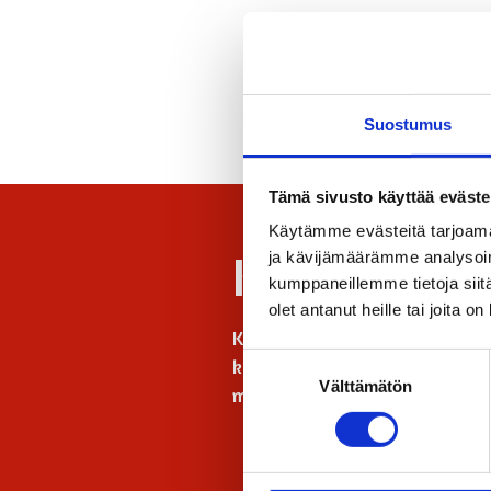
Suostumus
Tämä sivusto käyttää eväste
Käytämme evästeitä tarjoama
Kuvagaller
ja kävijämäärämme analysoim
kumppaneillemme tietoja siitä
olet antanut heille tai joita o
Kuvagalleriaan olemme koonnee
Suostumuksen
kautta pääset myös virtuaalima
Välttämätön
valinta
makeanhimoa ja suolaisennälk